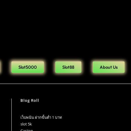
Slot5000
Slot88
About Us
Blog Roll
เว็บพนัน ฝากขั้นต่ำ 1 บาท
slot 5k
Casijon