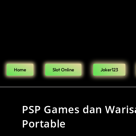
Home
Slot Online
Joker123
PSP Games dan Waris
Portable