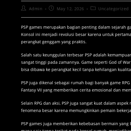
Admin
May 12, 2026
Uncategorized
PSP games merupakan bagian penting dalam sejarah ga
Konsol ini menjadi revolusi besar karena untuk pertam
perangkat genggam yang praktis.
Salah satu keunggulan terbesar PSP adalah kemampu
sangat tinggi pada zamannya. Game seperti
God of War
bisa dibawa ke perangkat kecil tanpa kehilangan kualita
PSP juga dikenal sebagai rumah bagi banyak game RPG b
Fantasy VII
yang memberikan cerita emosional dan memp
Selain RPG dan aksi, PSP juga sangat kuat dalam aspek 
fenomena besar karena memungkinkan pemain bekerja 
PSP games juga memberikan kebebasan bermain yang 
mana saja tanpa terikat pada konsol rumah, menjadika