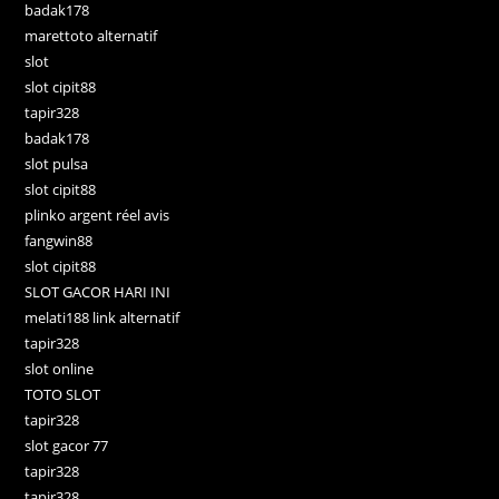
badak178
marettoto alternatif
slot
slot cipit88
tapir328
badak178
slot pulsa
slot cipit88
plinko argent réel avis
fangwin88
slot cipit88
SLOT GACOR HARI INI
melati188 link alternatif
tapir328
slot online
TOTO SLOT
tapir328
slot gacor 77
tapir328
tapir328