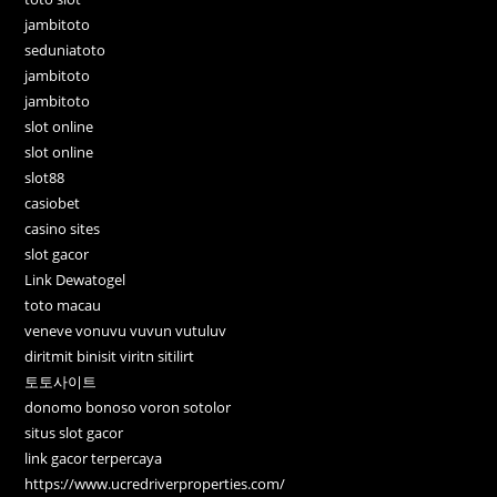
jambitoto
seduniatoto
jambitoto
jambitoto
slot online
slot online
slot88
casiobet
casino sites
slot gacor
Link Dewatogel
toto macau
veneve vonuvu vuvun vutuluv
diritmit binisit viritn sitilirt
토토사이트
donomo bonoso voron sotolor
situs slot gacor
link gacor terpercaya
https://www.ucredriverproperties.com/