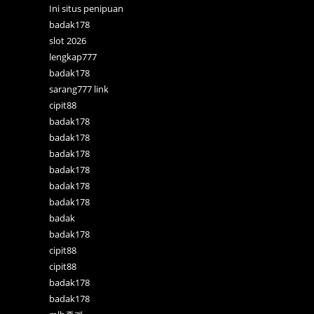
Ini situs penipuan
badak178
slot 2026
lengkap777
badak178
sarang777 link
cipit88
badak178
badak178
badak178
badak178
badak178
badak178
badak
badak178
cipit88
cipit88
badak178
badak178