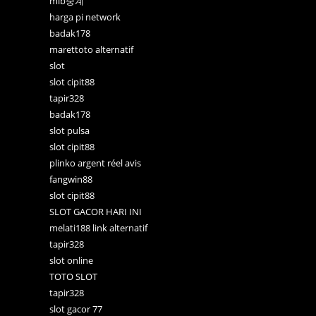
mlb중계
harga pi network
badak178
marettoto alternatif
slot
slot cipit88
tapir328
badak178
slot pulsa
slot cipit88
plinko argent réel avis
fangwin88
slot cipit88
SLOT GACOR HARI INI
melati188 link alternatif
tapir328
slot online
TOTO SLOT
tapir328
slot gacor 77