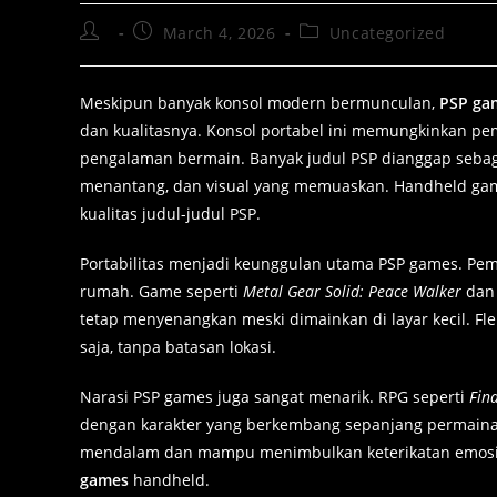
March 4, 2026
Uncategorized
Meskipun banyak konsol modern bermunculan,
PSP ga
dan kualitasnya. Konsol portabel ini memungkinkan p
pengalaman bermain. Banyak judul PSP dianggap seba
menantang, dan visual yang memuaskan. Handheld ga
kualitas judul-judul PSP.
Portabilitas menjadi keunggulan utama PSP games. Pema
rumah. Game seperti
Metal Gear Solid: Peace Walker
da
tetap menyenangkan meski dimainkan di layar kecil. Fl
saja, tanpa batasan lokasi.
Narasi PSP games juga sangat menarik. RPG seperti
Fina
dengan karakter yang berkembang sepanjang permainan.
mendalam dan mampu menimbulkan keterikatan emosion
games
handheld.