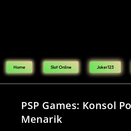
Home
Slot Online
Joker123
PSP Games: Konsol P
Menarik