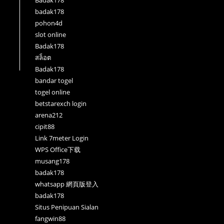
Badak178
badak178
pohon4d
slot online
Badak178
สล็อต
Badak178
bandar togel
togel online
betstarexch login
arena212
cipit88
Link 7meter Login
WPS Office下载
musang178
badak178
whatsapp 網頁版登入
badak178
Situs Penipuan Sialan
fangwin88