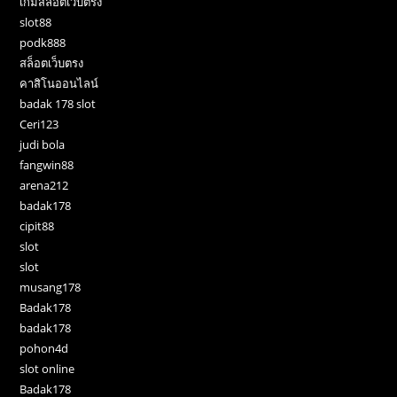
เกมสล็อตเว็บตรง
slot88
podk888
สล็อตเว็บตรง
คาสิโนออนไลน์
badak 178 slot
Ceri123
judi bola
fangwin88
arena212
badak178
cipit88
slot
slot
musang178
Badak178
badak178
pohon4d
slot online
Badak178