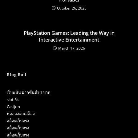
October 26, 2025
PlayStation Games: Leading the Way in
Interactive Entertainment
March 17, 2026
Blog Roll
เว็บพนัน ฝากขั้นต่ำ 1 บาท
slot 5k
Casijon
ทดลองเล่นสล็อต
สล็อตเว็บตรง
สล็อตเว็บตรง
สล็อตเว็บตรง