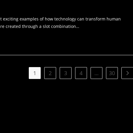
t exciting examples of how technology can transform human
 are created through a slot combination…
1
2
3
4
…
30