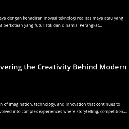
kaya dengan kehadiran inovasi teknologi realitas maya atau yang
t perkotaan yang futuristik dan dinamis. Perangkat…
overing the Creativity Behind Modern
of imagination, technology, and innovation that continues to
volved into complex experiences where storytelling, competition,…