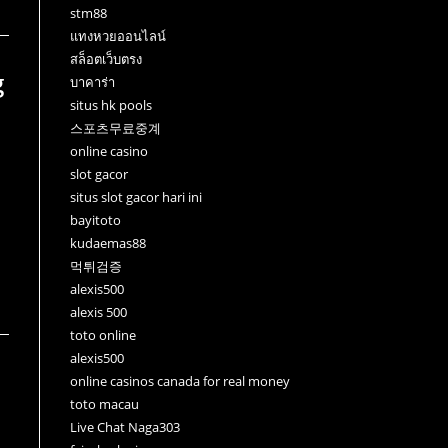
stm88
แทงหวยออนไลน์
สล็อตเว็บตรง
g
บาคาร่า
situs hk pools
스포츠무료중계
online casino
slot gacor
situs slot gacor hari ini
bayitoto
kudaemas88
먹튀검증
alexis500
alexis 500
toto online
alexis500
online casinos canada for real money
toto macau
Live Chat Naga303