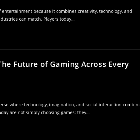
 entertainment because it combines creativity, technology, and
ndustries can match. Players today…
The Future of Gaming Across Every
erse where technology, imagination, and social interaction combin
today are not simply choosing games; they…