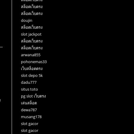
สล็อตเว็บตรง
สล็อตเว็บตรง
doujin
สล็อตเว็บตรง
slot jackpot
สล็อตเว็บตรง
สล็อตเว็บตรง
arwana855
pohonemas33
เว็บสล็อตตรง
slot depo 5k
dadu777
situs toto
pg slot เว็บตรง
e
เล่นสล็อต
dewa787
musang178
slot gacor
slot gacor