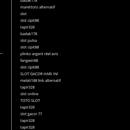
badak178
marettoto alternatif
slot
slot cipit88
tapir328
badak178
slot pulsa
slot cipit88
plinko argent réel avis
fangwin88
slot cipit88
SLOT GACOR HARI INI
melati188 link alternatif
tapir328
slot online
TOTO SLOT
tapir328
slot gacor 77
tapir328
tapir328