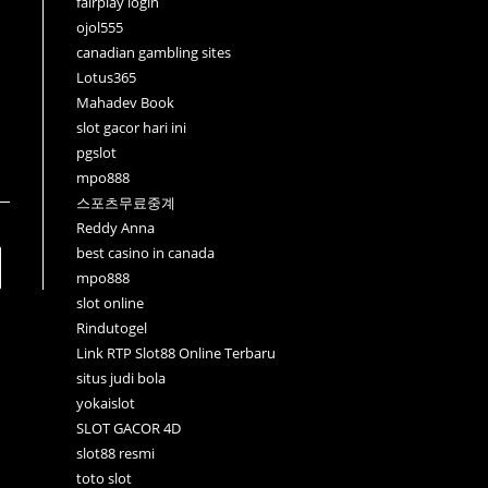
fairplay login
ojol555
canadian gambling sites
Lotus365
Mahadev Book
slot gacor hari ini
pgslot
mpo888
스포츠무료중계
Reddy Anna
best casino in canada
mpo888
slot online
Rindutogel
Link RTP Slot88 Online Terbaru
situs judi bola
yokaislot
SLOT GACOR 4D
slot88 resmi
toto slot