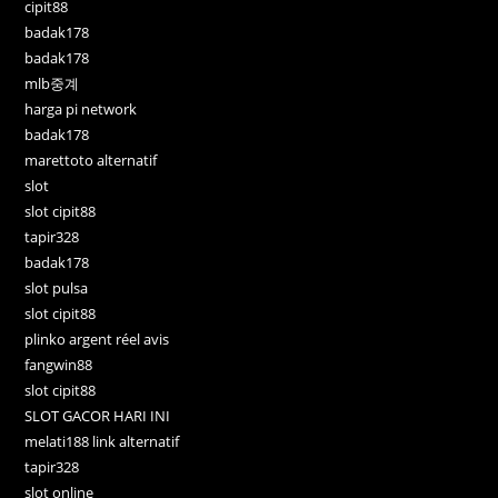
cipit88
badak178
badak178
mlb중계
harga pi network
badak178
marettoto alternatif
slot
slot cipit88
tapir328
badak178
slot pulsa
slot cipit88
plinko argent réel avis
fangwin88
slot cipit88
SLOT GACOR HARI INI
melati188 link alternatif
tapir328
slot online