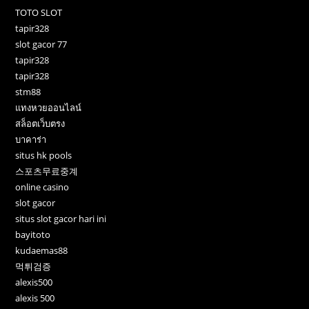
TOTO SLOT
tapir328
slot gacor 77
tapir328
tapir328
stm88
แทงหวยออนไลน์
สล็อตเว็บตรง
บาคาร่า
situs hk pools
스포츠무료중계
online casino
slot gacor
situs slot gacor hari ini
bayitoto
kudaemas88
먹튀검증
alexis500
alexis 500