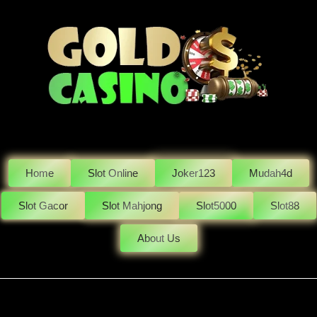
Home
Slot Online
Joker123
Mudah4d
Slot Gacor
Slot Mahjong
Slot5000
Slot88
About Us