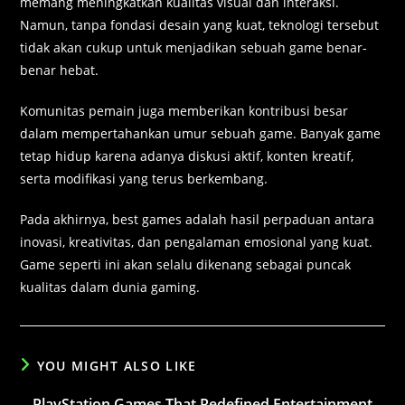
memang meningkatkan kualitas visual dan interaksi.
Namun, tanpa fondasi desain yang kuat, teknologi tersebut
tidak akan cukup untuk menjadikan sebuah game benar-
benar hebat.
Komunitas pemain juga memberikan kontribusi besar
dalam mempertahankan umur sebuah game. Banyak game
tetap hidup karena adanya diskusi aktif, konten kreatif,
serta modifikasi yang terus berkembang.
Pada akhirnya, best games adalah hasil perpaduan antara
inovasi, kreativitas, dan pengalaman emosional yang kuat.
Game seperti ini akan selalu dikenang sebagai puncak
kualitas dalam dunia gaming.
YOU MIGHT ALSO LIKE
PlayStation Games That Redefined Entertainment