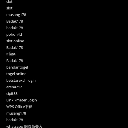
slot
slot
musang178
Badak178
badak178
pohon4d
slot online
Badak178
สล็อต
Badak178
bandar togel
togel online
betstarexch login
arena212
cipit88
Link 7meter Login
WPS Office下载
musang178
badak178
whatsapp 網頁版登入