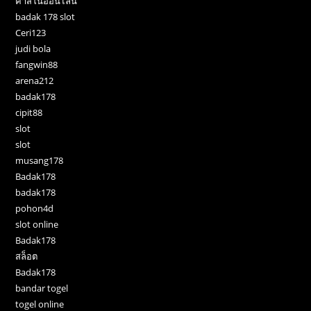
คาสิโนออนไลน์
badak 178 slot
Ceri123
judi bola
fangwin88
arena212
badak178
cipit88
slot
slot
musang178
Badak178
badak178
pohon4d
slot online
Badak178
สล็อต
Badak178
bandar togel
togel online