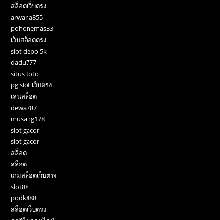
สล็อตเว็บตรง
arwana855
pohonemas33
เว็บสล็อตตรง
slot depo 5k
dadu777
situs toto
pg slot เว็บตรง
เล่นสล็อต
dewa787
musang178
slot gacor
slot gacor
สล็อต
สล็อต
เกมสล็อตเว็บตรง
slot88
podk888
สล็อตเว็บตรง