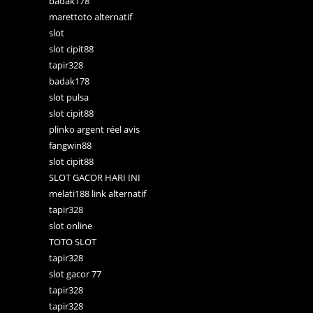
badak178
marettoto alternatif
slot
slot cipit88
tapir328
badak178
slot pulsa
slot cipit88
plinko argent réel avis
fangwin88
slot cipit88
SLOT GACOR HARI INI
melati188 link alternatif
tapir328
slot online
TOTO SLOT
tapir328
slot gacor 77
tapir328
tapir328