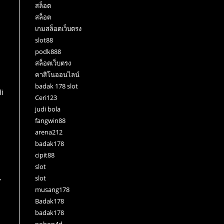
สล็อต
สล็อต
เกมสล็อตเว็บตรง
slot88
podk888
i
สล็อตเว็บตรง
คาสิโนออนไลน์
badak 178 slot
i
Ceri123
judi bola
fangwin88
arena212
badak178
cipit88
slot
,
slot
musang178
Badak178
badak178