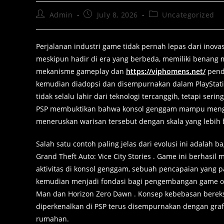
Admin
July 8, 2026
Uncategorized
Perjalanan industri game tidak pernah lepas dari inovas
meskipun hadir di era yang berbeda, memiliki benang
mekanisme gameplay dan
https://viphomens.net/
pende
kemudian diadopsi dan disempurnakan dalam PlaySta
tidak selalu lahir dari teknologi tercanggih, tetapi ser
PSP membuktikan bahwa konsol genggam mampu mengh
meneruskan warisan tersebut dengan skala yang lebih b
Salah satu contoh paling jelas dari evolusi ini adalah 
Grand Theft Auto: Vice City Stories
. Game ini berhasil
aktivitas di konsol genggam, sebuah pencapaian yang 
kemudian menjadi fondasi bagi pengembangan game open-
Man dan Horizon Zero Dawn
. Konsep kebebasan bereks
diperkenalkan di PSP terus disempurnakan dengan grafis
rumahan.