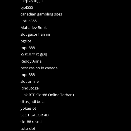
fairplay login
ojol555
canadian gambling sites
Lotus365
Mahadev Book
slot gacor hari ini
pgslot
mpo888
스포츠무료중계
Reddy Anna
best casino in canada
mpo888
slot online
Rindutogel
Link RTP Slot88 Online Terbaru
situs judi bola
yokaislot
SLOT GACOR 4D
slot88 resmi
toto slot