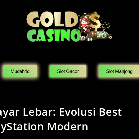
Mudah4d
Slot Gacor
Slot Mahjong
ar Lebar: Evolusi Best
ayStation Modern