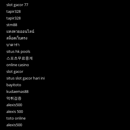
slot gacor 77
tapir328
tapir328
stm88
แทงหวยออนไลน์
สล็อตเว็บตรง
บาคาร่า
situs hk pools
스포츠무료중계
online casino
slot gacor
situs slot gacor hari ini
bayitoto
kudaemas88
먹튀검증
alexis500
alexis 500
toto online
alexis500