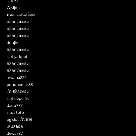
slot 5k
Casijon
ทดลองเล่นสล็อต
สล็อตเว็บตรง
สล็อตเว็บตรง
สล็อตเว็บตรง
doujin
สล็อตเว็บตรง
slot jackpot
สล็อตเว็บตรง
สล็อตเว็บตรง
arwana855
pohonemas33
เว็บสล็อตตรง
slot depo 5k
dadu777
situs toto
pg slot เว็บตรง
เล่นสล็อต
dewa787