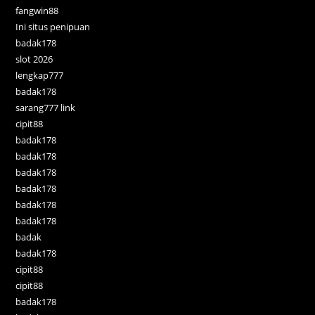
fangwin88
Ini situs penipuan
badak178
slot 2026
lengkap777
badak178
sarang777 link
cipit88
badak178
badak178
badak178
badak178
badak178
badak178
badak
badak178
cipit88
cipit88
badak178