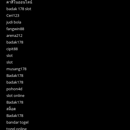
คาสิโนออนไลน์
badak 178 slot
Ceri123
judi bola
fangwin88
arena212
badak178
cipit88
slot
slot
musang178
Badak178
badak178
pohon4d
slot online
Badak178
สล็อต
Badak178
bandar togel
togel online