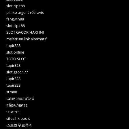
slot cipit88
plinko argent réel avis
fangwin88
slot cipit88
SLOT GACOR HARI INI
melati188 link alternatif
tapir328
slot online
TOTO SLOT
tapir328
slot gacor 77
tapir328
tapir328
stm88
แทงหวยออนไลน์
สล็อตเว็บตรง
บาคาร่า
situs hk pools
스포츠무료중계