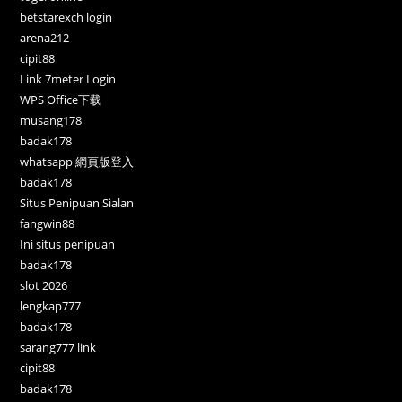
betstarexch login
arena212
cipit88
Link 7meter Login
WPS Office下载
musang178
badak178
whatsapp 網頁版登入
badak178
Situs Penipuan Sialan
fangwin88
Ini situs penipuan
badak178
slot 2026
lengkap777
badak178
sarang777 link
cipit88
badak178