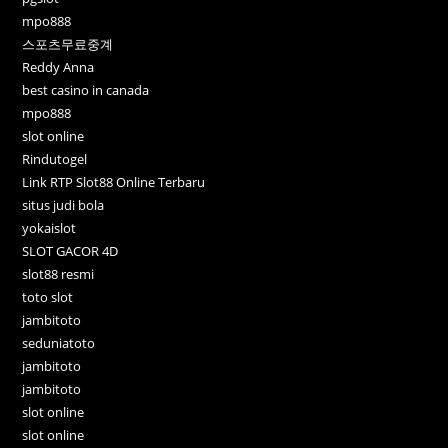
mpo888
스포츠무료중계
Reddy Anna
best casino in canada
mpo888
slot online
Rindutogel
Link RTP Slot88 Online Terbaru
situs judi bola
yokaislot
SLOT GACOR 4D
slot88 resmi
toto slot
jambitoto
seduniatoto
jambitoto
jambitoto
slot online
slot online