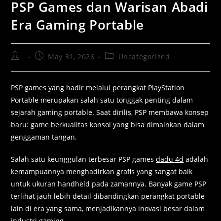
PSP Games dan Warisan Abadi
Era Gaming Portable
May 31, 2026
Uncategorized
PSP games yang hadir melalui perangkat PlayStation
Portable merupakan salah satu tonggak penting dalam
sejarah gaming portable. Saat dirilis, PSP membawa konsep
baru: game berkualitas konsol yang bisa dimainkan dalam
genggaman tangan.
Salah satu keunggulan terbesar PSP games
dadu 4d
adalah
kemampuannya menghadirkan grafis yang sangat baik
untuk ukuran handheld pada zamannya. Banyak game PSP
terlihat jauh lebih detail dibandingkan perangkat portable
lain di era yang sama, menjadikannya inovasi besar dalam
industri gaming.