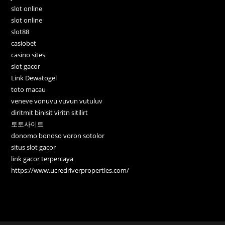
slot online
slot online
slot88
casiobet
casino sites
slot gacor
Link Dewatogel
toto macau
veneve vonuvu vuvun vutuluv
diritmit binisit viritn sitilirt
토토사이트
donomo bonoso voron sotolor
situs slot gacor
link gacor terpercaya
https://www.ucredriverproperties.com/