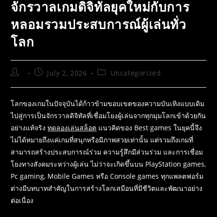
จักรวาลเกมดิจิทัลยุคใหม่กับการ
หลอมรวมประสบการณ์ผู้เล่นทั่ว
โลก
July 2, 2026
Uncategorized
โลกของเกมในปัจจุบันได้ก้าวข้ามขอบเขตของความบันเทิงแบบเดิม
ไปสู่การเป็นจักรวาลดิจิทัลที่เชื่อมโยงผู้เล่นจากทุกมุมโลกเข้าด้วยกัน
อย่างแท้จริง
ทดลองเล่นสล็อต
แนวคิดของ Best games ในยุคนี้จึง
ไม่ได้หมายถึงแค่เกมที่สนุกหรือมีภาพสวยเท่านั้น แต่รวมถึงเกมที่
สามารถสร้างประสบการณ์ร่วม ความรู้สึกมีส่วนร่วม และการเชื่อม
โยงทางสังคมระหว่างผู้เล่น ไม่ว่าจะเกิดขึ้นบน PlayStation games,
Pc gaming, Mobile Games หรือ Console games ทุกแพลตฟอร์ม
ต่างมีบทบาทสำคัญในการสร้างโลกเสมือนที่มีชีวิตและพัฒนาอย่าง
ต่อเนื่อง