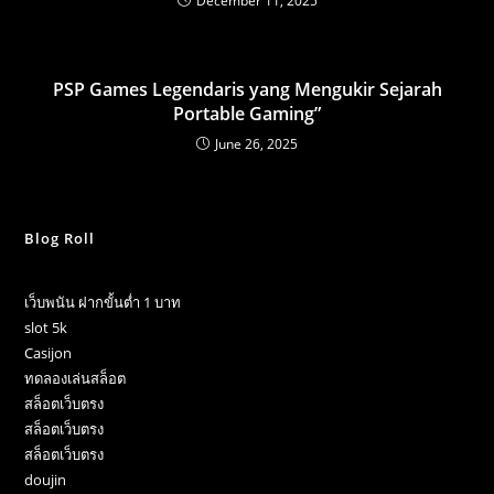
December 11, 2025
PSP Games Legendaris yang Mengukir Sejarah
Portable Gaming”
June 26, 2025
Blog Roll
เว็บพนัน ฝากขั้นต่ำ 1 บาท
slot 5k
Casijon
ทดลองเล่นสล็อต
สล็อตเว็บตรง
สล็อตเว็บตรง
สล็อตเว็บตรง
doujin