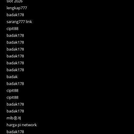
slot 2026
lengkap777
badak178
sarang777 link
cipit88
badak178
badak178
badak178
badak178
badak178
badak178
badak
badak178
cipit88
cipit88
badak178
badak178
mlb중계
harga pi network
badak178