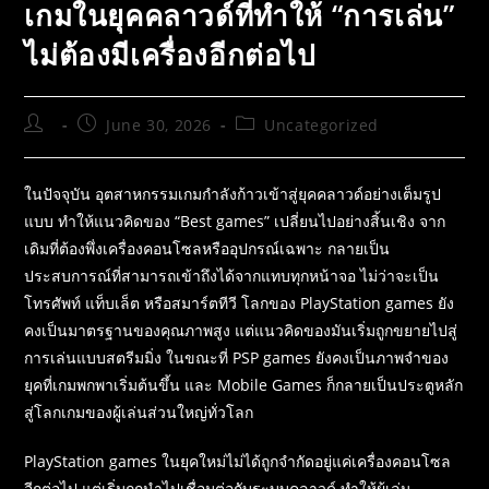
เกมในยุคคลาวด์ที่ทำให้ “การเล่น”
ไม่ต้องมีเครื่องอีกต่อไป
June 30, 2026
Uncategorized
ในปัจจุบัน อุตสาหกรรมเกมกำลังก้าวเข้าสู่ยุคคลาวด์อย่างเต็มรูป
แบบ ทำให้แนวคิดของ “Best games” เปลี่ยนไปอย่างสิ้นเชิง จาก
เดิมที่ต้องพึ่งเครื่องคอนโซลหรืออุปกรณ์เฉพาะ กลายเป็น
ประสบการณ์ที่สามารถเข้าถึงได้จากแทบทุกหน้าจอ ไม่ว่าจะเป็น
โทรศัพท์ แท็บเล็ต หรือสมาร์ตทีวี โลกของ PlayStation games ยัง
คงเป็นมาตรฐานของคุณภาพสูง แต่แนวคิดของมันเริ่มถูกขยายไปสู่
การเล่นแบบสตรีมมิ่ง ในขณะที่ PSP games ยังคงเป็นภาพจำของ
ยุคที่เกมพกพาเริ่มต้นขึ้น และ Mobile Games ก็กลายเป็นประตูหลัก
สู่โลกเกมของผู้เล่นส่วนใหญ่ทั่วโลก
PlayStation games ในยุคใหม่ไม่ได้ถูกจำกัดอยู่แค่เครื่องคอนโซล
อีกต่อไป แต่เริ่มถูกนำไปเชื่อมต่อกับระบบคลาวด์ ทำให้ผู้เล่น