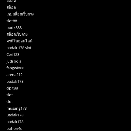
สล็อต
สล็อต
เกมสล็อตเว็บตรง
slot88
podk888
สล็อตเว็บตรง
คาสิโนออนไลน์
badak 178 slot
Ceri123
judi bola
fangwin88
arena212
badak178
cipit88
slot
slot
musang178
Badak178
badak178
pohon4d