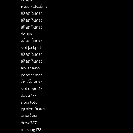
ทดลองเล่นสล็อต
สล็อตเว็บตรง
สล็อตเว็บตรง
สล็อตเว็บตรง
doujin
สล็อตเว็บตรง
slot jackpot
สล็อตเว็บตรง
สล็อตเว็บตรง
arwana855
pohonemas33
เว็บสล็อตตรง
slot depo 5k
dadu777
situs toto
pg slot เว็บตรง
เล่นสล็อต
dewa787
musang178