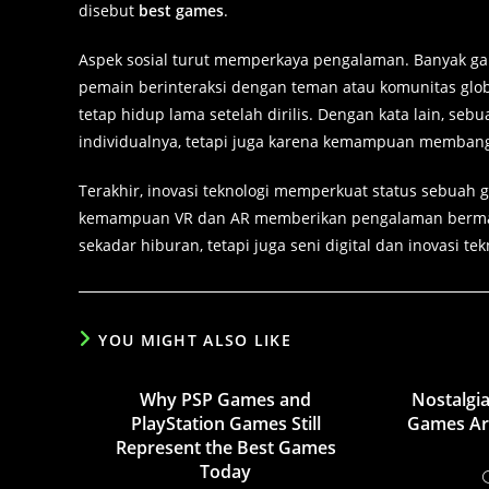
disebut
best games
.
Aspek sosial turut memperkaya pengalaman. Banyak ga
pemain berinteraksi dengan teman atau komunitas gl
tetap hidup lama setelah dirilis. Dengan kata lain, se
individualnya, tetapi juga karena kemampuan membang
Terakhir, inovasi teknologi memperkuat status sebuah gam
kemampuan VR dan AR memberikan pengalaman bermain
sekadar hiburan, tetapi juga seni digital dan inovasi t
YOU MIGHT ALSO LIKE
Why PSP Games and
Nostalgi
PlayStation Games Still
Games Are
Represent the Best Games
Today