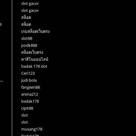
slot gacor
slot gacor
n
สล็อต
e
สล็อต
เกมสล็อตเว็บตรง
slot88
podk888
สล็อตเว็บตรง
คาสิโนออนไลน์
badak 178 slot
Ceri123
judi bola
fangwin88
arena212
badak178
cipit88
slot
slot
musang178