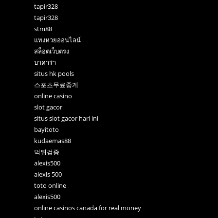
tapir328
tapir328
stm88
แทงหวยออนไลน์
สล็อตเว็บตรง
บาคาร่า
situs hk pools
스포츠무료중계
online casino
slot gacor
situs slot gacor hari ini
bayitoto
kudaemas88
먹튀검증
alexis500
alexis 500
toto online
alexis500
online casinos canada for real money