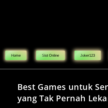
Home
Slot Online
Joker123
Best Games untuk Se
yang Tak Pernah Lek