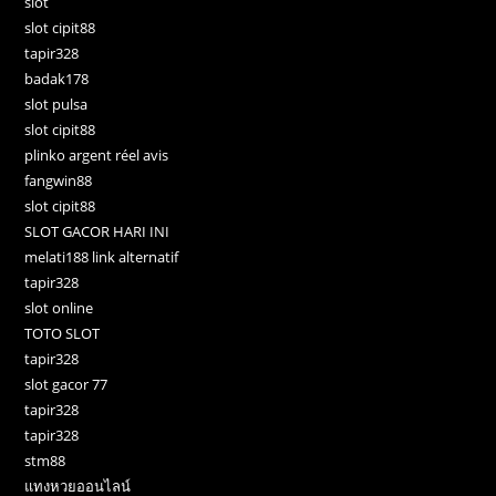
slot
slot cipit88
tapir328
badak178
slot pulsa
slot cipit88
plinko argent réel avis
fangwin88
slot cipit88
SLOT GACOR HARI INI
melati188 link alternatif
tapir328
slot online
TOTO SLOT
tapir328
slot gacor 77
tapir328
tapir328
stm88
แทงหวยออนไลน์