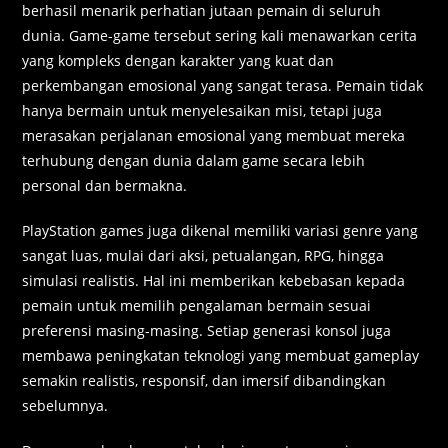
berhasil menarik perhatian jutaan pemain di seluruh
dunia. Game-game tersebut sering kali menawarkan cerita
yang kompleks dengan karakter yang kuat dan
perkembangan emosional yang sangat terasa. Pemain tidak
hanya bermain untuk menyelesaikan misi, tetapi juga
merasakan perjalanan emosional yang membuat mereka
terhubung dengan dunia dalam game secara lebih
personal dan bermakna.
PlayStation games juga dikenal memiliki variasi genre yang
sangat luas, mulai dari aksi, petualangan, RPG, hingga
simulasi realistis. Hal ini memberikan kebebasan kepada
pemain untuk memilih pengalaman bermain sesuai
preferensi masing-masing. Setiap generasi konsol juga
membawa peningkatan teknologi yang membuat gameplay
semakin realistis, responsif, dan imersif dibandingkan
sebelumnya.