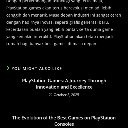
Dengan perkembangan teknologi yang terus maju,
PlayStation games akan terus berevolusi menjadi lebih
canggih dan menarik. Masa depan industri ini sangat cerah
dengan hadirnya inovasi seperti grafis generasi baru,
kecerdasan buatan yang lebih pintar, serta dunia game
yang semakin interaktif. PlayStation akan tetap menjadi
rumah bagi banyak best games di masa depan.
YOU MIGHT ALSO LIKE
PlayStation Games: A Journey Through
Innovation and Excellence
October 8, 2025
The Evolution of the Best Games on PlayStation
Consoles