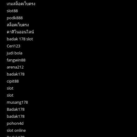
เกมสล็อตเว็บตรง
slot88
podk888
สล็อตเว็บตรง
คาสิโนออนไลน์
badak 178 slot
Ceri123
judi bola
fangwin88
arena212
badak178
cipit88
slot
slot
musang178
Badak178
badak178
pohon4d
slot online