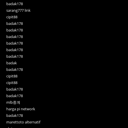
badak178
sarang777 link
cipit88
badak178
badak178
badak178
badak178
badak178
badak178
badak
badak178
cipit88
cipit88
badak178
badak178
mlb중계
harga pi network
badak178
marettoto alternatif