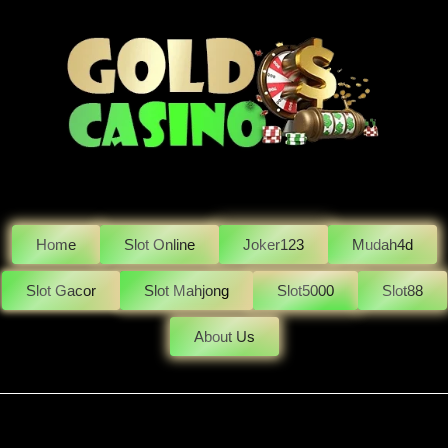
Home
Slot Online
Joker123
Mudah4d
Slot Gacor
Slot Mahjong
Slot5000
Slot88
About Us