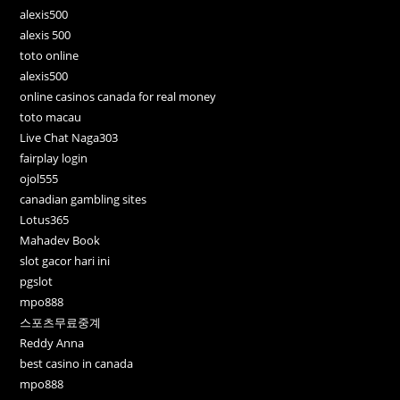
alexis500
alexis 500
toto online
alexis500
online casinos canada for real money
toto macau
Live Chat Naga303
fairplay login
ojol555
canadian gambling sites
Lotus365
Mahadev Book
slot gacor hari ini
pgslot
mpo888
스포츠무료중계
Reddy Anna
best casino in canada
mpo888