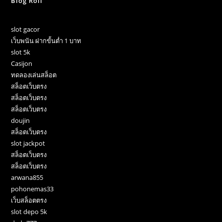
Blog Roll
slot gacor
เว็บพนัน ฝากขั้นต่ำ 1 บาท
slot 5k
Casijon
ทดลองเล่นสล็อต
สล็อตเว็บตรง
สล็อตเว็บตรง
สล็อตเว็บตรง
doujin
สล็อตเว็บตรง
slot jackpot
สล็อตเว็บตรง
สล็อตเว็บตรง
arwana855
pohonemas33
เว็บสล็อตตรง
slot depo 5k