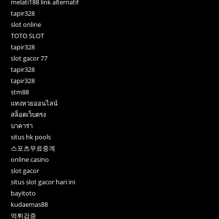
melati188 link alternatif
tapir328
slot online
TOTO SLOT
tapir328
slot gacor 77
tapir328
tapir328
stm88
แทงหวยออนไลน์
สล็อตเว็บตรง
บาคาร่า
situs hk pools
스포츠무료중계
online casino
slot gacor
situs slot gacor hari ini
bayitoto
kudaemas88
먹튀검증